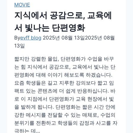
이
MOVIE
바
지식에서 공감으로, 교육에
꾸
는
서 빛나는 단편영화
시
By
evff blog
2025년 08월 13일
2025년 08월
선,
13일
다
문
짧지만 강렬한 몰입, 단편영화가 수업을 바꾸
화
는 힘 지식에서 공감으로, 교육에서 빛나는 단
시
편영화에 대해 이야기 해보도록 하겠습니다.
대
요즘 학생들은 길고 지루한 강의보다 짧고 임
에
팩트 있는 콘텐츠에 더 쉽게 반응하십니다. 바
더
로 이 지점에서 단편영화가 교육 현장에서 빛
빛
을 발하게 됩니다. 단편영화는 짧은 시간 안에
나
강한 메시지를 전달할 수 있는 매체로, 수업의
는
분위기를 전환하고 학생들의 감정과 사고를 자
영
극하는 데…