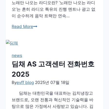
노래만 나오는 라디오란? ‘노래만 나오는 라디
천
오’는 흔히 라디오 특유의 진행 멘트나 광고 없
이 순수하게 음악 트랙만 연속…
노
Read More
래
만
나
오
news
는
딤채 AS 고객센터 전화번호
라
디
2025
오
By
evff blog
2025년 07월 18일
딤채는 대한민국을 대표하는 김치냉장고
브랜드로, 오랜 전통과 혁신적인 기술력을 바
탕으로 많은 가정에서 사랑받고 있습니다. 김