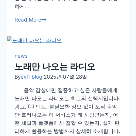
하게…
한
Read More
자
번
역
기
news
카
노래만 나오는 라디오
메
By
evff blog
라
2025년 07월 28일
사
음악 감상에만 집중하고 싶은 사람들에게
진
노래만 나오는 라디오는 최고의 선택지입니다.
인
광고, DJ 멘트, 불필요한 정보 없이 오직 음악
식
만 흘러나오는 이 서비스가 왜 사랑받는지, 어
어
떤 채널과 플랫폼에서 접할 수 있는지, 실제 편
플
리하게 활용하는 방법까지 상세히 소개합니다.
추