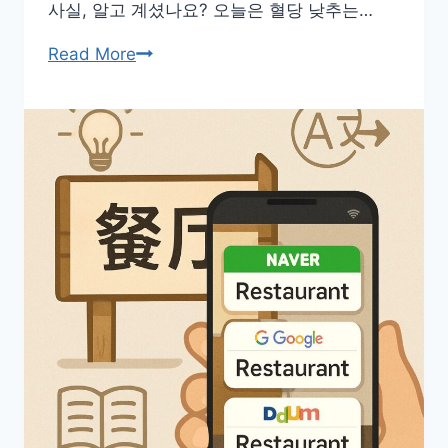
사실, 알고 계셨나요? 오늘은 혈당 낮추는…
편
영
혈
Read More
화
당
낮
추
는
음
식
2025