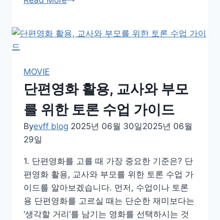
Read More
술
영
화
활
용
MOVIE
감
단편영화 활용, 교사와 부모
수
성
를 위한 토론 수업 가이드
수
By
evff blog
2025년 06월 30일
2025년 06월
업,
29일
교
사
1. 단편영화를 고를 때 가장 중요한 기준은? 단
와
편영화 활용, 교사와 부모를 위한 토론 수업 가
부
이드를 알아보겠습니다. 먼저, 수업이나 토론
모
용 단편영화를 고르실 때는 단순한 재미보다는
를
‘생각할 거리’를 남기는 영화를 선택하시는 것