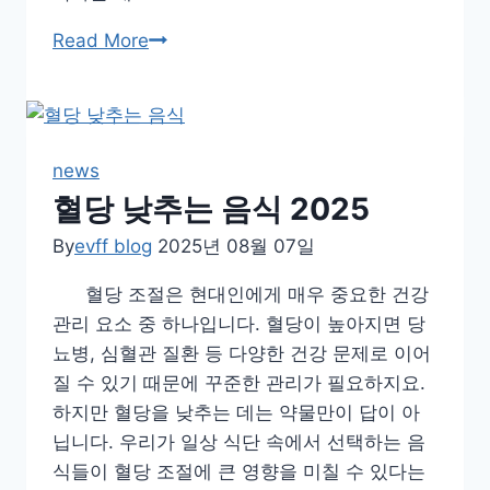
화
지
Read More
의
식
역
에
할
서
공
news
감
혈당 낮추는 음식 2025
으
By
evff blog
로,
2025년 08월 07일
교
혈당 조절은 현대인에게 매우 중요한 건강
육
관리 요소 중 하나입니다. 혈당이 높아지면 당
에
뇨병, 심혈관 질환 등 다양한 건강 문제로 이어
서
질 수 있기 때문에 꾸준한 관리가 필요하지요.
빛
하지만 혈당을 낮추는 데는 약물만이 답이 아
나
닙니다. 우리가 일상 식단 속에서 선택하는 음
는
식들이 혈당 조절에 큰 영향을 미칠 수 있다는
단