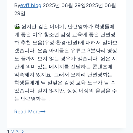
를
By
evff blog
2025년 06월 29일
2025년 06월
위
29일
한
짧지만 깊은 이야기, 단편영화가 학생들에
토
게 좋은 이유 청소년 감정 교육에 좋은 단편영
론
화 추천 모음(우정·환경·인권)에 대해서 알아보
수
겠습니다. 요즘 아이들은 유튜브 3분짜리 영상
업
도 끝까지 보지 않는 경우가 많습니다. 짧은 시
가
간에 의미 있는 메시지를 전달하는 콘텐츠에
이
익숙해져 있지요. 그래서 오히려 단편영화는
드
학생들에게 딱 알맞은 감성 교육 도구가 될 수
있습니다. 길지 않지만, 상상 이상의 울림을 주
는 단편영화는…
청
Read More
소
년
Next
1
2
3