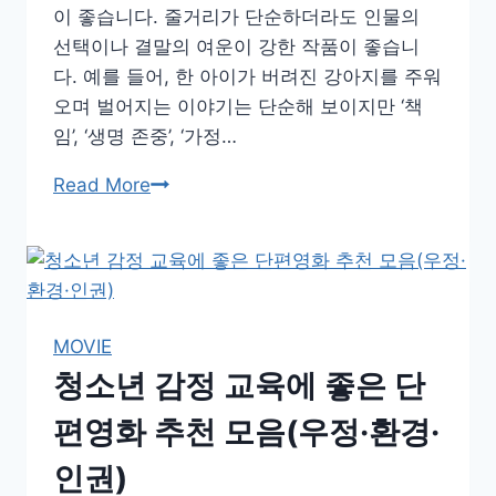
위
이 좋습니다. 줄거리가 단순하더라도 인물의
한
선택이나 결말의 여운이 강한 작품이 좋습니
단
다. 예를 들어, 한 아이가 버려진 강아지를 주워
계
오며 벌어지는 이야기는 단순해 보이지만 ‘책
별
임’, ‘생명 존중’, ‘가정…
활
단
Read More
용
편
법
영
화
활
용,
MOVIE
교
청소년 감정 교육에 좋은 단
사
와
편영화 추천 모음(우정·환경·
부
인권)
모